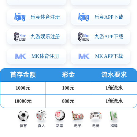
01. 初创定位
开云网页版页面登录起源于对体育精神与数字
技术的热爱，早期平台聚焦于赛事数据与直播
服务，并率先实现多赛程同步与智能提醒功
能，赢得众多球迷的信任。